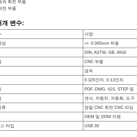
 금속 회전 부품
 회전 부품
매개 변수:
수
사양
확성
+/- 0.005mm 허용
DIN, ASTM, GB, ANSI
델
CNC 부품
금속
0.325인치, 0.13인치
식
PDF, DWG, IGS, STEP 등
업
센서, 자동차, 자동화, 도구
종류
정밀 CNC 회전 CNC 라딩
OEM 및 ODM 지원
스 타입
USB 30