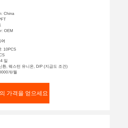
n: China
PFT
1
r: OEM
용어
 10PCS
CS
14 일
신환, 웨스턴 유니온, D/P (지급도 조건)
0000개/월
의 가격을 얻으세요