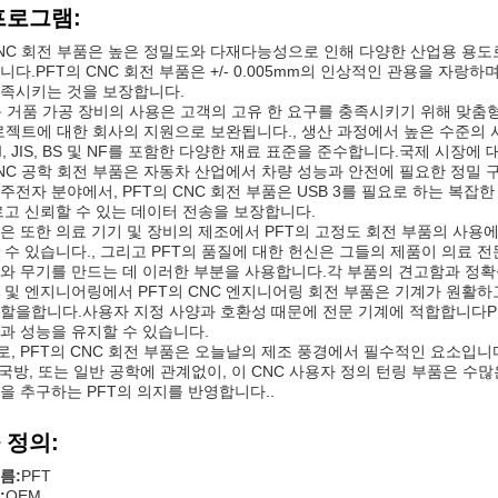
프로그램:
CNC 회전 부품은 높은 정밀도와 다재다능성으로 인해 다양한 산업용 용
니다.PFT의 CNC 회전 부품은 +/- 0.005mm의 인상적인 관용을 자랑
족시키는 것을 보장합니다.
동 거품 가공 장비의 사용은 고객의 고유 한 요구를 충족시키기 위해 맞춤형 
로젝트에 대한 회사의 지원으로 보완됩니다., 생산 과정에서 높은 수준의 사용자 
AISI, JIS, BS 및 NF를 포함한 다양한 재료 표준을 준수합니다.국제 시
CNC 공학 회전 부품은 자동차 산업에서 차량 성능과 안전에 필요한 정
주전자 분야에서, PFT의 CNC 회전 부품은 USB 3를 필요로 하는 복
르고 신뢰할 수 있는 데이터 전송을 보장합니다.
은 또한 의료 기기 및 장비의 제조에서 PFT의 고정도 회전 부품의 사용
 수 있습니다., 그리고 PFT의 품질에 대한 헌신은 그들의 제품이 의료
와 무기를 만드는 데 이러한 부분을 사용합니다.각 부품의 견고함과 정확
 및 엔지니어링에서 PFT의 CNC 엔지니어링 회전 부품은 기계가 원활
할을합니다.사용자 지정 사양과 호환성 때문에 전문 기계에 적합합니다P
과 성능을 유지할 수 있습니다.
, PFT의 CNC 회전 부품은 오늘날의 제조 풍경에서 필수적인 요소입니
, 국방, 또는 일반 공학에 관계없이, 이 CNC 사용자 정의 턴링 부품은 
을 추구하는 PFT의 의지를 반영합니다..
 정의:
름:
PFT
:
OEM