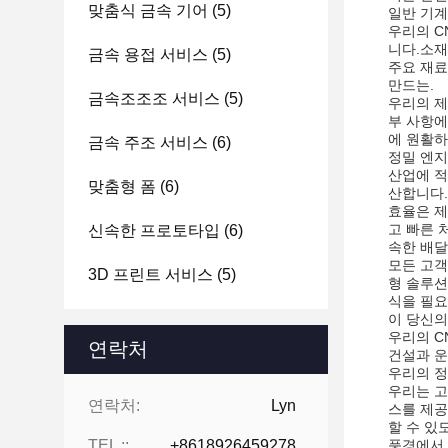
맞춤식 금속 기어
(5)
일반 기계
우리의 C
니다.소재
금속 용접 서비스
(5)
주요 재료
만드는.
금속조조조 서비스
(5)
우리의 제
부 사항에
에 원활하
금속 주조 서비스
(6)
정밀 엔지
산업에 적
맞춤형 폼
(6)
산합니다.
효율은 제
고 빠른 
신속한 프로토타입
(6)
속한 배달
모든 고객
3D 프린트 서비스
(5)
형 솔루션
식을 필요
이 당신의
우리의 C
연락처
건설과 운
우리의 정
우리는 고
연락처:
Lyn
스를 제공
할 수 있
TEL ::
+8618926459278
풍경에서