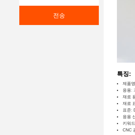
전송
특징:
제품명
응용: 
재료 
재료 표준
표준: D
응용 산
키워드
CNC