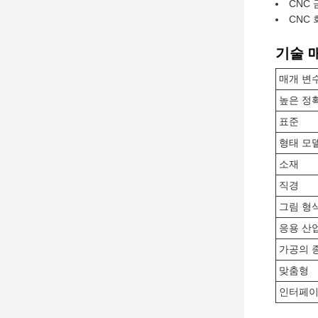
CNC
CNC
기술 
매개 변
높은 정
표준
형태 모
소재
직경
그림 형
응용 산
가공의 
맞춤형
인터페이