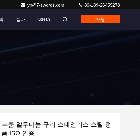
lyn@7-swords.com
86-189-26459278
락
행사
채팅
Korean
전 부품 알루미늄 구리 스테인리스 스틸 정
품 ISO 인증