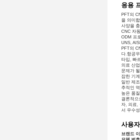
응용 
PFT의 
을 의미합
사양을 충
CNC 자
ODM 프
UNS, 
PFT의 
다.항공우
타입, 빠
의료 산업
문제가 될
잡한 기계
일반 제조
추적인 역
높은 품질
결론적으로
자, 의료
서 우수성
사용자
브랜드 이
모델 번호