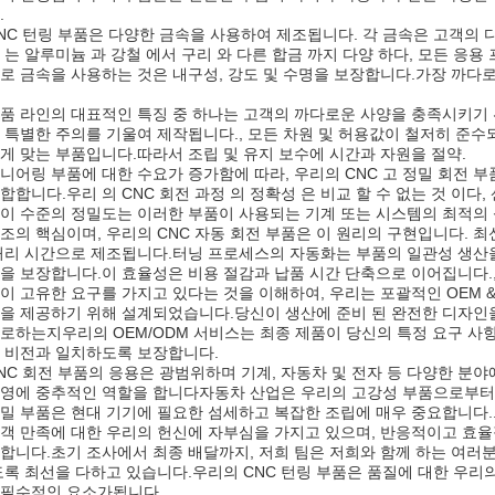
.
NC 턴링 부품은 다양한 금속을 사용하여 제조됩니다. 각 금속은 고객의
 는 알루미늄 과 강철 에서 구리 와 다른 합금 까지 다양 하다, 모든 응
로 금속을 사용하는 것은 내구성, 강도 및 수명을 보장합니다.가장 까다로
품 라인의 대표적인 특징 중 하나는 고객의 까다로운 사양을 충족시키기 
 특별한 주의를 기울여 제작됩니다., 모든 차원 및 허용값이 철저히 준
게 맞는 부품입니다.따라서 조립 및 유지 보수에 시간과 자원을 절약.
니어링 부품에 대한 수요가 증가함에 따라, 우리의 CNC 고 정밀 회전 
합합니다.우리 의 CNC 회전 과정 의 정확성 은 비교 할 수 없는 것 이
이 수준의 정밀도는 이러한 부품이 사용되는 기계 또는 시스템의 최적의 
조의 핵심이며, 우리의 CNC 자동 회전 부품은 이 원리의 구현입니다. 최
처리 시간으로 제조됩니다.터닝 프로세스의 자동화는 부품의 일관성 생산을
을 보장합니다.이 효율성은 비용 절감과 납품 시간 단축으로 이어집니다.
이 고유한 요구를 가지고 있다는 것을 이해하여, 우리는 포괄적인 OEM 
을 제공하기 위해 설계되었습니다.당신이 생산에 준비 된 완전한 디자인을
로하는지우리의 OEM/ODM 서비스는 최종 제품이 당신의 특정 요구 사항
 비전과 일치하도록 보장합니다.
NC 회전 부품의 응용은 광범위하며 기계, 자동차 및 전자 등 다양한 분
영에 중추적인 역할을 합니다자동차 산업은 우리의 고강성 부품으로부터 
밀 부품은 현대 기기에 필요한 섬세하고 복잡한 조립에 매우 중요합니다.
객 만족에 대한 우리의 헌신에 자부심을 가지고 있으며, 반응적이고 효율적이
합니다.초기 조사에서 최종 배달까지, 저희 팀은 저희와 함께 하는 여러
도록 최선을 다하고 있습니다.우리의 CNC 턴링 부품은 품질에 대한 우리의
 필수적인 요소가됩니다.