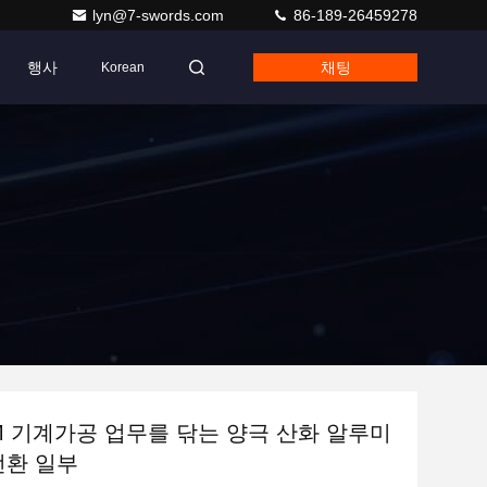
lyn@7-swords.com
86-189-26459278
행사
채팅
Korean
M 기계가공 업무를 닦는 양극 산화 알루미
전환 일부