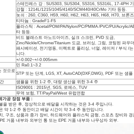
스테인레스 강 : SUS303, SUS304, SS316, SS316L, 17-4PH
강철 : 1214L/1215/1045/4140/SCM440/40CrMo 기타 등등.
놋쇠 : 260, C360, H59, H60, H62, H63, H65, H68, H70, 브론
티타늄 : GradeF1-F5
플라스틱 : Acetal/POM/PA/Nylon/PC/PMMA /PVC/PU/Acrylic/
타 등등.
비드 블래스트 아노드아이즈, 실크 스크린, PVD 도금,
Zinc/Nickle/Chrome/Titanium 도금, 브러싱, 그림, 코팅된 파우더
패시베이션, 전기영동, 이렉트로 폴리싱, 너얼, 레이저 / 부식 /
니다.
+/-0.002~+/-0.005mm
민 Ra0.1~3.2
 것으로
STP 또는 단계, LGS, XT, AutoCAD(DXF,DWG), PDF 또는 샘플
시간
샘플을 위한 1-2 주, 대량 생산을 위한 3-4 주
ISO9001 : 2015년, SGS, 로에스, TUV
무역 보험, TT/PayPal/West 유럽연합
가공 장점 부품 :
지불을 받은 후, 정상적으로 배달을 시작하는 것은 3-4 주입니다.
은 약 1-2 주 동안이고 배달 시간이 약 3-4 주 동안입니다.
위치, 구조, 상품과 종가 장비, 하드웨어와 플라스틱 금형, 스포츠 장비와 경품
 EPE 거품 내부와 외부인 통 또는 EPE 거품 내부와 나무상자 외부.