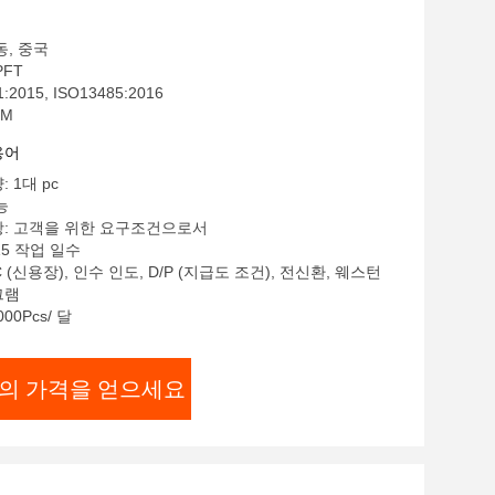
동, 중국
PFT
:2015, ISO13485:2016
EM
용어
 1대 pc
능
항: 고객을 위한 요구조건으로서
15 작업 일수
C (신용장), 인수 인도, D/P (지급도 조건), 전신환, 웨스턴
그램
00Pcs/ 달
의 가격을 얻으세요