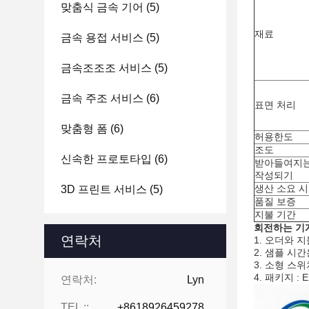
맞춤식 금속 기어
(5)
재료
금속 용접 서비스
(5)
금속조조조 서비스
(5)
금속 주조 서비스
(6)
표면 처리
맞춤형 폼
(6)
허용한도
조도
신속한 프로토타입
(6)
받아들여지는
작성되기
생산 소요 
3D 프린트 서비스
(5)
품질 보증
지불 기간
회전하는 기계
연락처
1. 오더와 
2. 샘플 시간
3. 소형 스
4. 패키지 :
연락처:
Lyn
TEL ::
+8618926459278