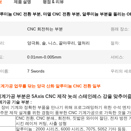
보
제품 설명
평점 & 리뷰
루미늄 CNC 전환 부분
,
마멸 CNC 전환 부분
,
알루미늄 부분을 돌리는 OE
CNC 회전하는 부분
원래 장소:
리:
양극화, 솔, 니스, 끝마무리, 열처리
절차:
도:
0.01mm-0.005mm
서비스:
이름:
7 Swords
우리의 세
기계가공 업무를 닦는 양극 산화 알루미늄 CNC 전환 일부
계가공 부분은 5Axis CNC 제작 놋쇠 스테인레스 강을 맞추어
가공 기술 부분 :
6 주축 장비 기계와 정확한 부품을 만나기 위해 프로그래밍하기 위한 수석 엔
001 :주문 제작 설계를 위한 경험이 풍부한 CNC 기계가공으로 가득한 것을 가
CNC 전환, CNC 분쇄,, 회전하, 짓밟은 와이어 절단, 전자 방전 
시킨 레이저 커팅, 사출 성형
알루미늄 : 2000 시리즈, 6000 시리즈, 7075, 5052 기타 등등.