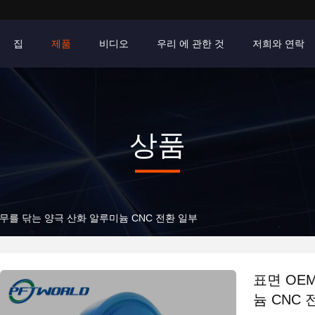
집
제품
비디오
우리 에 관한 것
저희와 연락
상품
무를 닦는 양극 산화 알루미늄 CNC 전환 일부
표면 OE
늄 CNC 