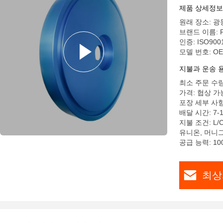
제품 상세정보
원래 장소: 광
브랜드 이름: 
인증: ISO9001
모델 번호: O
지불과 운송 
최소 주문 수량:
가격: 협상 가
포장 세부 사
배달 시간: 7-
지불 조건: L/
유니온, 머니
공급 능력: 100
최상