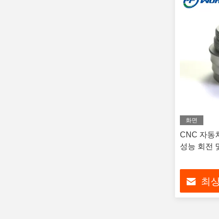
화면
CNC 자동
성능 회전 
최상