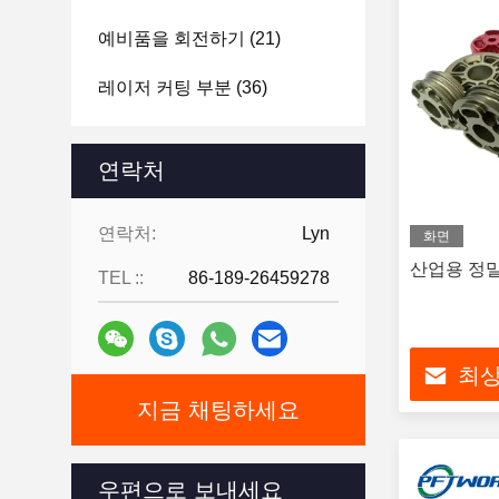
예비품을 회전하기
(21)
레이저 커팅 부분
(36)
압출 성형 부품
(193)
연락처
리니어 가이드 슬라이더
(12)
연락처:
Lyn
CNC (컴퓨터에 의한 수치제
화면
어) 의료부
(12)
산업용 정밀
TEL ::
86-189-26459278
CNC (컴퓨터에 의한 수치제
어) 자동차 부속품
(11)
최상
CNC 항공 부품
(7)
지금 채팅하세요
CNC (컴퓨터에 의한 수치제
어) 자전거 부분
(6)
우편으로 보내세요