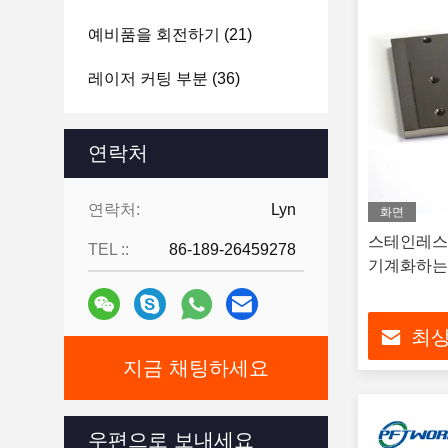
예비품을 회전하기
(21)
레이저 커팅 부분
(36)
압출 성형 부품
(193)
연락처
리니어 가이드 슬라이더
(12)
연락처:
Lyn
CNC (컴퓨터에 의한 수치제
화면
어) 의료부
(12)
스테인레스
TEL ::
86-189-26459278
기계화하는 R
CNC (컴퓨터에 의한 수치제
어) 자동차 부속품
(11)
최상
CNC 항공 부품
(7)
지금 채팅하세요
CNC (컴퓨터에 의한 수치제
어) 자전거 부분
(6)
우편으로 보내세요