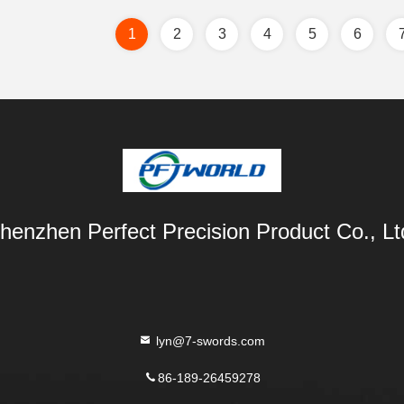
1
2
3
4
5
6
henzhen Perfect Precision Product Co., Lt
lyn@7-swords.com
86-189-26459278