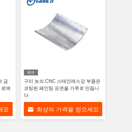
화면
여 금
구리 놋쇠 CNC 스테인레스강 부품은
 로에
코팅된 페인팅 표면을 가루로 만듭니
다
세요
최상의 가격을 얻으세요