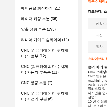
제품 상세정
예비품을 회전하기
(21)
강조하다:
스
레이저 커팅 부분
(36)
키워드:
압출 성형 부품
(193)
색상:
리니어 가이드 슬라이더
(12)
절차:
CNC (컴퓨터에 의한 수치제
어) 의료부
(12)
스라이브리 회
CNC (컴퓨터에 의한 수치제
슬리버리 턴
CNC 프레싱
어) 자동차 부속품
(11)
CNC 밀링은 다
machining fo
CNC 항공 부품
(7)
parts rep
플라스틱 및 
디자인을 쉽게
CNC (컴퓨터에 의한 수치제
설명:
어) 자전거 부분
(6)
10 년 이상
다, 무엇이든 