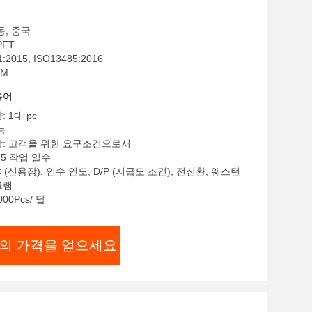
동, 중국
PFT
:2015, ISO13485:2016
EM
용어
 1대 pc
능
항: 고객을 위한 요구조건으로서
15 작업 일수
C (신용장), 인수 인도, D/P (지급도 조건), 전신환, 웨스턴
그램
00Pcs/ 달
의 가격을 얻으세요