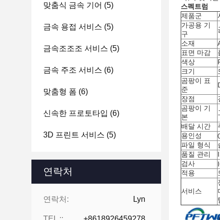
맞춤식 금속 기어
(5)
스펙트럼
제품군
가공용 기
금속 용접 서비스
(5)
구
소재
금속조조조 서비스
(5)
표면 마감
색상
금속 주조 서비스
(6)
크기
곰팡이 표
준
맞춤형 폼
(6)
장점
곰팡이 기
신속한 프로토타입
(6)
본
배달 시간
3D 프린트 서비스
(5)
용인성
파일 형식
품질 관리
검사
연락처
적용
서비스
연락처:
Lyn
TEL ::
+8618926459278