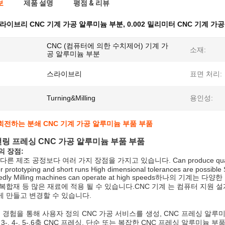
보
제품 설명
평점 & 리뷰
라이브리 CNC 기계 가공 알루미늄 부분
,
0.002 밀리미터 CNC 기계 가
CNC (컴퓨터에 의한 수치제어) 기계 가
소재:
공 알루미늄 부분
스라이브리
표면 처리:
Turning&Milling
용인성:
전하는 분쇄 CNC 기계 가공 알루미늄 부품 부품
링 프레싱 CNC 가공 알루미늄 부품 부품
의 장점:
른 제조 공정보다 여러 가지 장점을 가지고 있습니다. Can produce quality parts 
r prototyping and short runs High dimensional tolerances are possible
eatedly Milling machines can operate at high speeds하나
복합재 등 많은 재료에 적용 될 수 있습니다.CNC 기계 는 컴퓨터 지원 설
 만들고 변경할 수 있습니다.
의 경험을 통해 사용자 정의 CNC 가공 서비스를 생성, CNC 프레싱 알
3-, 4-, 5-,6축 CNC 프레싱, 단순 또는 복잡한 CNC 프레싱 알루미늄