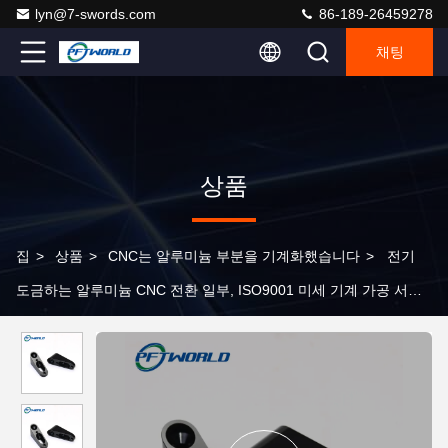
lyn@7-swords.com
86-189-26459278
채팅
상품
집
>
상품
>
CNC는 알루미늄 부분을 기계화했습니다
>
전기
도금하는 알루미늄 CNC 전환 일부, ISO9001 미세 기계 가공 서비
스