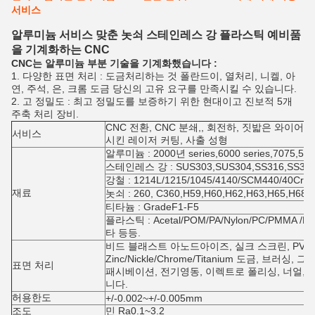
서비스
알루미늄 서비스 맞춘 놋쇠 스테인레스 강 플라스틱 예비품
을 기계화하는 CNC
CNC는 알루미늄 부분 기술을 기계화했습니다 :
1. 다양한 표면 처리 : 도금처리하는 것 폴란드이, 열처리, 니켈, 아
연, 주석, 은, 크롬 도금 당신의 고유 요구를 만족시킬 수 있습니다.
2. 고 정밀도 : 최고 정밀도를 보증하기 위한 현대이고 진보적 5개
주축 처리 장비.
CNC 전환, CNC 분쇄,, 회전하, 짓밟은 와이어 
서비스
시킨 레이저 커팅, 사출 성형
알루미늄 : 2000년 series,6000 series,7075,5
스테인레스 강 : SUS303,SUS304,SS316,SS31
강철 : 1214L/1215/1045/4140/SCM440/40Cr
재료
놋쇠 : 260, C360,H59,H60,H62,H63,H65,H6
티타늄 : GradeF1-F5
플라스틱 : Acetal/POM/PA/Nylon/PC/PMMA /PV
타 등등.
비드 블래스트 아노드아이즈, 실크 스크린, PVD
Zinc/Nickle/Chrome/Titanium 도금, 브러싱,
표면 처리
패시베이션, 전기영동, 이렉트로 폴리싱, 너얼, 레
니다.
허용한도
+/-0.002~+/-0.005mm
조도
민 Ra0.1~3.2