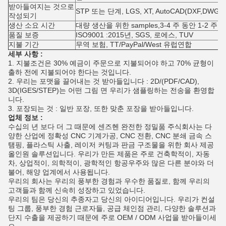
받아들여지는 것으로
STP 또는 단계, LGS, XT, AutoCAD(DXF,DWG
작성되기
생산 소요 시간
대량 생산을 위한 samples,3-4 주 동안 1-2 주
품질 보증
ISO9001 :2015년, SGS, 로에스, TUV
지불 기간
무역 보험, TT/PayPal/West 유럽연합
세부 사항 :
1. 지불조건은 30% 예금이 주문으로 지불되어야 하고 70% 균형이
출하 전에 지불되어야 한다는 것입니다.
2. 우리는 포맷을 끌어내는 것 받아들입니다 : 2D/(PDF/CAD),
3D(IGES/STEP)는 어떤 그림 면 우리가 샘플링하는 전송을 환영합
니다.
3. 포장되는 것 : 일반 포장, 또한 맞춘 포장을 받아들입니다.
업체 정보 :
수십의 년 보다 더 그 때문에 센즈헨 완전한 정밀품 주식회사는 다
양한 산업에 정확성 CNC 기계가공, CNC 전환, CNC 분쇄 금속 스
탬핑, 플라스틱 사출, 레이저 커팅과 판금 구조물을 위한 회사 제공
올인원 솔루션입니다. 우리가 만든 제품은 주로 건축학적이, 자동
차, 상업적이, 의학적이, 광학적인 항공우주와 많은 다른 분야와 더
불어, 해양 업계에서 사용됩니다.
우리의 회사는 우리의 풍부한 경험과 우수한 품질로, 함께 우리의
고객들과 함께 신속히 성장하고 있었습니다.
우리의 팀은 당신의 추종자고 당신의 아이디어입니다. 우리가 컨설
팅 그룹, 풍부한 경험 근로자들, 공급 체인점 관리, 다양한 솔루션과
단지 수출을 제공하기 때문에 주로 OEM / ODM 사업을 받아들이세