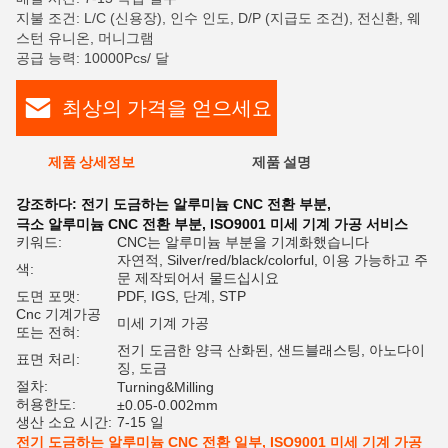
지불 조건: L/C (신용장), 인수 인도, D/P (지급도 조건), 전신환, 웨
스턴 유니온, 머니그램
공급 능력: 10000Pcs/ 달
최상의 가격을 얻으세요
제품 상세정보
제품 설명
평
강조하다:
전기 도금하는 알루미늄 CNC 전환 부분
,
극소 알루미늄 CNC 전환 부분
,
ISO9001 미세 기계 가공 서비스
키워드:
CNC는 알루미늄 부분을 기계화했습니다
자연적, Silver/red/black/colorful, 이용 가능하고 주
색:
문 제작되어서 물드십시요
도면 포맷:
PDF, IGS, 단계, STP
Cnc 기계가공
미세 기계 가공
또는 전혀:
전기 도금한 양극 산화된, 샌드블래스팅, 아노다이
표면 처리:
징, 도금
절차:
Turning&Milling
허용한도:
±0.05-0.002mm
생산 소요 시간:
7-15 일
전기 도금하는 알루미늄 CNC 전환 일부, ISO9001 미세 기계 가공