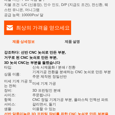
지불 조건: L/C (신용장), 인수 인도, D/P (지급도 조건), 전신환, 웨
스턴 유니온, 머니그램
공급 능력: 10000Pcs/ 달
최상의 가격을 얻으세요
제품 상세정보
제품 설명
평
강조하다:
선반 CNC 놋쇠로 만든 부분
,
거꾸로 된 CNC 놋쇠로 만든 부분
,
3D 놋쇠 CNC는 부분을 돌렸습니다
타입:
신속 시제품화 / 분쇄 / 전환
기계가공 전환을 분쇄하는 CNC 놋쇠로 만든 부분
상품 이름:
주문 제작된 정밀선반
미세 기계 가공 또
미세 기계 가공
는 전혀:
장비:
3D 프린팅인 분쇄
사이즈:
주문됩니다
항목:
CNC 정밀 기계가공 부분, 플라스틱 인젝션 파트
서비스:
갈리면서, 돌기
샘플:
이용할 수 있는
선반 알루미늄은 3D 프린팅 장비를 위한 CNC 놋쇠로 만든 부분을