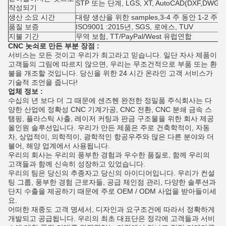
STP 또는 단계, LGS, XT, AutoCAD(DXF,DWG
작성되기
생산 소요 시간
대량 생산을 위한 samples,3-4 주 동안 1-2 주
품질 보증
ISO9001 :2015년, SGS, 로에스, TUV
지불 기간
무역 보험, TT/PayPal/West 유럽연합
CNC 놋쇠로 만든 부분 장점 :
서비스는 모든 것이고 우리가 최고라고 믿습니다. 일단 자사 제품이
고객들의 그림에 따르지 않으면, 우리는 무조건적으로 부품 또는 환
불을 개조할 것입니다. 당신을 위한 24 시간 온라인 고객 서비스가
기술적 조언을 줍니다!
업체 정보 :
수십의 년 보다 더 그 때문에 센즈헨 완전한 정밀품 주식회사는 다
양한 산업에 정확성 CNC 기계가공, CNC 전환, CNC 분쇄 금속 스
탬핑, 플라스틱 사출, 레이저 커팅과 판금 구조물을 위한 회사 제공
올인원 솔루션입니다. 우리가 만든 제품은 주로 건축학적이, 자동
차, 상업적이, 의학적이, 광학적인 항공우주와 많은 다른 분야와 더
불어, 해양 업계에서 사용됩니다.
우리의 회사는 우리의 풍부한 경험과 우수한 품질로, 함께 우리의
고객들과 함께 신속히 성장하고 있었습니다.
우리의 팀은 당신의 추종자고 당신의 아이디어입니다. 우리가 컨설
팅 그룹, 풍부한 경험 근로자들, 공급 체인점 관리, 다양한 솔루션과
단지 수출을 제공하기 때문에 주로 OEM / ODM 사업을 받아들이세
요.
어떠한 재종도 고객 명세서, 디자인과 요구조건에 따라서 정확하게
개발되고 공급됩니다. 우리의 최초 대표단은 정각에 고객들과 서비