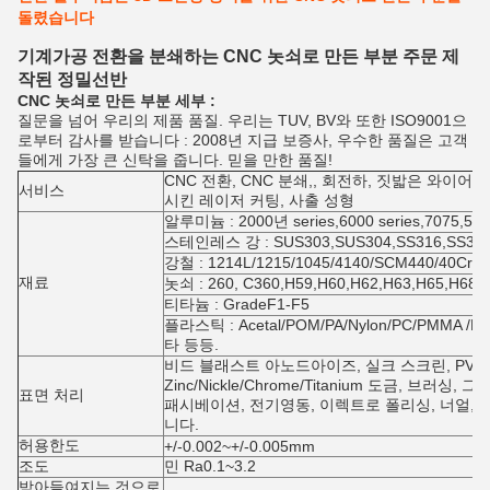
돌렸습니다
기계가공 전환을 분쇄하는 CNC 놋쇠로 만든 부분 주문 제
작된 정밀선반
CNC 놋쇠로 만든 부분 세부 :
질문을 넘어 우리의 제품 품질. 우리는 TUV, BV와 또한 ISO9001으
로부터 감사를 받습니다 : 2008년 지급 보증사, 우수한 품질은 고객
들에게 가장 큰 신탁을 줍니다. 믿을 만한 품질!
CNC 전환, CNC 분쇄,, 회전하, 짓밟은 와이어 
서비스
시킨 레이저 커팅, 사출 성형
알루미늄 : 2000년 series,6000 series,7075,5
스테인레스 강 : SUS303,SUS304,SS316,SS31
강철 : 1214L/1215/1045/4140/SCM440/40Cr
재료
놋쇠 : 260, C360,H59,H60,H62,H63,H65,H6
티타늄 : GradeF1-F5
플라스틱 : Acetal/POM/PA/Nylon/PC/PMMA /PV
타 등등.
비드 블래스트 아노드아이즈, 실크 스크린, PVD
Zinc/Nickle/Chrome/Titanium 도금, 브러싱,
표면 처리
패시베이션, 전기영동, 이렉트로 폴리싱, 너얼, 레
니다.
허용한도
+/-0.002~+/-0.005mm
조도
민 Ra0.1~3.2
받아들여지는 것으로