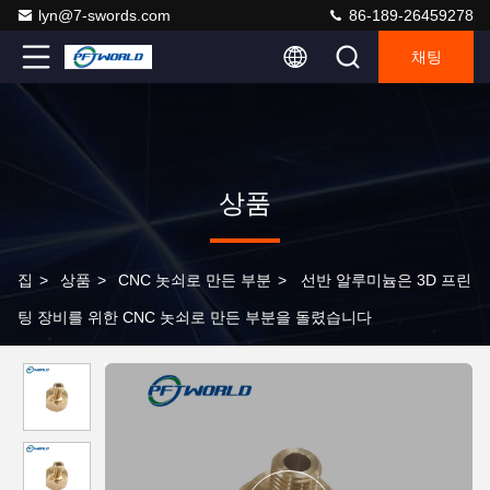
lyn@7-swords.com
86-189-26459278
채팅
상품
집
>
상품
>
CNC 놋쇠로 만든 부분
>
선반 알루미늄은 3D 프린
팅 장비를 위한 CNC 놋쇠로 만든 부분을 돌렸습니다