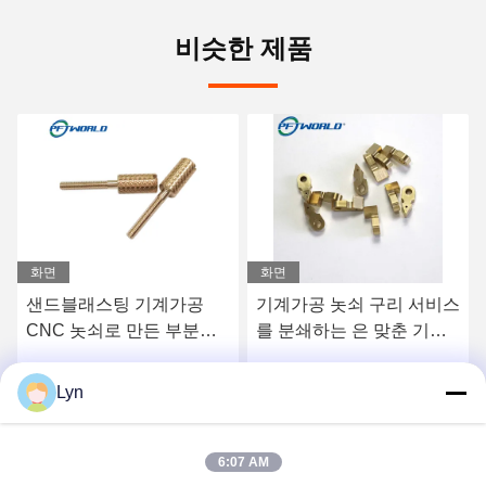
비슷한 제품
화면
화면
샌드블래스팅 기계가공
기계가공 놋쇠 구리 서비스
CNC 놋쇠로 만든 부분은
를 분쇄하는 은 맞춘 기계
코팅된 이렉트로 폴리싱을
장치 부분
가루로 만듭니다
Lyn
요
최상의 가격을 얻으세요
최상의 가격을 얻으세요
6:07 AM