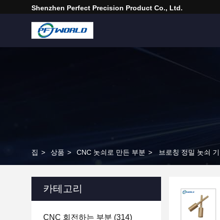
Shenzhen Perfect Precision Product Co., Ltd.
집
>
상품
>
CNC 놋쇠로 만든 부분
>
브로칭 정밀 놋쇠 기
카테고리
CNC 회전하는 부분
(314)