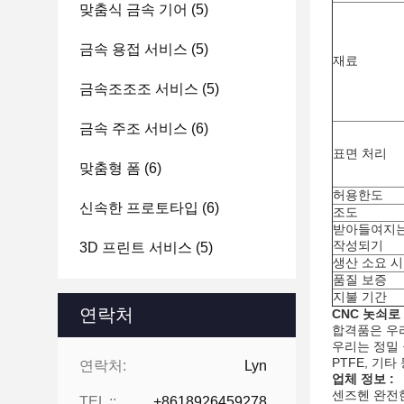
맞춤식 금속 기어
(5)
금속 용접 서비스
(5)
재료
금속조조조 서비스
(5)
금속 주조 서비스
(6)
표면 처리
맞춤형 폼
(6)
허용한도
신속한 프로토타입
(6)
조도
받아들여지는
작성되기
3D 프린트 서비스
(5)
생산 소요 
품질 보증
지불 기간
연락처
CNC 놋쇠로
합격품은 우
우리는 정밀 
PTFE, 기
연락처:
Lyn
업체 정보 :
센즈헨 완전한
TEL ::
+8618926459278