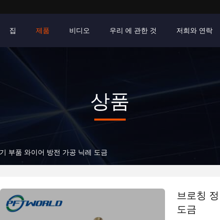
집
제품
비디오
우리 에 관한 것
저희와 연락
상품
기 부품 와이어 방전 가공 닉레 도금
브로칭 정
도금