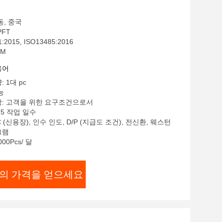
동, 중국
PFT
:2015, ISO13485:2016
EM
용어
 1대 pc
능
항: 고객을 위한 요구조건으로서
15 작업 일수
C (신용장), 인수 인도, D/P (지급도 조건), 전신환, 웨스턴
그램
00Pcs/ 달
의 가격을 얻으세요