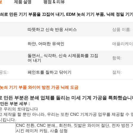
보
제품 설명
평점 & 리뷰
쇠로 만든 기기 부품을 끄집어 내기
,
EDM 놋쇠 기기 부품
,
닉레 정밀 기
따뜻하고 신속 반응 서비스
상품 이름:
하얀, 어떠한 유색인
애플리케이
돌면서,, 식각하, 신속 시제품화를 끄집
항목:
어 내기
공도:
페인트를 칠하고 닦이기
절차:
놋쇠 기기 부품 와이어 방전 가공 닉레 도금
로 만든 부분은 분쇄 업체를 돌리는 미세 기계 가공을 특화했습니
 만든 부분 세부 :
은 우리의 토대입니다
 제작을 할 뿐만 아니라, 우리는 또한 CNC 기계가공 업무를 제공할 수 
시킵니다.
CNC 전환, CNC 분쇄,, 회전하, 짓밟은 와이어 절단, 전자 방전 
시킨 레이저 커팅, 사출 성형