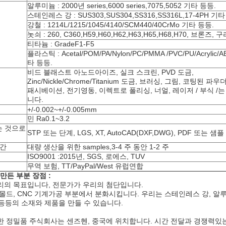
알루미늄 : 2000년 series,6000 series,7075,5052 기타 등등.
스테인레스 강 : SUS303,SUS304,SS316,SS316L,17-4PH 기타
강철 : 1214L/1215/1045/4140/SCM440/40CrMo 기타 등등.
놋쇠 : 260, C360,H59,H60,H62,H63,H65,H68,H70, 브론즈, 
티타늄 : GradeF1-F5
플라스틱 : Acetal/POM/PA/Nylon/PC/PMMA /PVC/PU/Acrylic/
타 등등.
비드 블래스트 아노드아이즈, 실크 스크린, PVD 도금,
Zinc/Nickle/Chrome/Titanium 도금, 브러싱, 그림, 코팅된 파우더
패시베이션, 전기영동, 이렉트로 폴리싱, 너얼, 레이저 / 부식 /
니다.
+/-0.002~+/-0.005mm
민 Ra0.1~3.2
 것으로
STP 또는 단계, LGS, XT, AutoCAD(DXF,DWG), PDF 또는 샘플
시간
대량 생산을 위한 samples,3-4 주 동안 1-2 주
ISO9001 :2015년, SGS, 로에스, TUV
무역 보험, TT/PayPal/West 유럽연합
 만든 부분 장점 :
리의 목표입니다, 전문가가 우리의 첨단입니다.
몰드, CNC 기계가공 부분에서 분화시킵니다. 우리는 스테인레스 강, 알루미
타 등등의 소재와 제품을 만들 수 있습니다.
 정밀품 주식회사는 센즈헨, 중국에 위치합니다. 시간 전달과 경쟁력있는