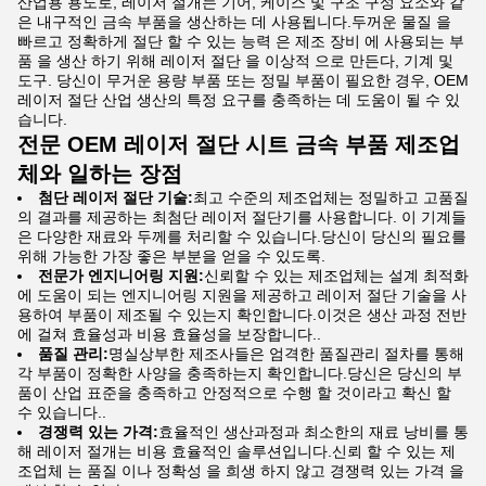
산업용 용도로, 레이저 절개는 기어, 케이스 및 구조 구성 요소와 같
은 내구적인 금속 부품을 생산하는 데 사용됩니다.두꺼운 물질 을
빠르고 정확하게 절단 할 수 있는 능력 은 제조 장비 에 사용되는 부
품 을 생산 하기 위해 레이저 절단 을 이상적 으로 만든다, 기계 및
도구. 당신이 무거운 용량 부품 또는 정밀 부품이 필요한 경우, OEM
레이저 절단 산업 생산의 특정 요구를 충족하는 데 도움이 될 수 있
습니다.
전문 OEM 레이저 절단 시트 금속 부품 제조업
체와 일하는 장점
첨단 레이저 절단 기술:
최고 수준의 제조업체는 정밀하고 고품질
의 결과를 제공하는 최첨단 레이저 절단기를 사용합니다. 이 기계들
은 다양한 재료와 두께를 처리할 수 있습니다.당신이 당신의 필요를
위해 가능한 가장 좋은 부분을 얻을 수 있도록.
전문가 엔지니어링 지원:
신뢰할 수 있는 제조업체는 설계 최적화
에 도움이 되는 엔지니어링 지원을 제공하고 레이저 절단 기술을 사
용하여 부품이 제조될 수 있는지 확인합니다.이것은 생산 과정 전반
에 걸쳐 효율성과 비용 효율성을 보장합니다..
품질 관리:
명실상부한 제조사들은 엄격한 품질관리 절차를 통해
각 부품이 정확한 사양을 충족하는지 확인합니다.당신은 당신의 부
품이 산업 표준을 충족하고 안정적으로 수행 할 것이라고 확신 할
수 있습니다..
경쟁력 있는 가격:
효율적인 생산과정과 최소한의 재료 낭비를 통
해 레이저 절개는 비용 효율적인 솔루션입니다.신뢰 할 수 있는 제
조업체 는 품질 이나 정확성 을 희생 하지 않고 경쟁력 있는 가격 을