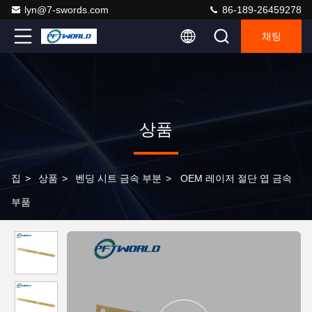
lyn@7-swords.com
86-189-26459278
채팅
상품
집
>
상품
>
벤딩 시트 금속 부분
>
OEM 레이저 절단 엽 금속
부품