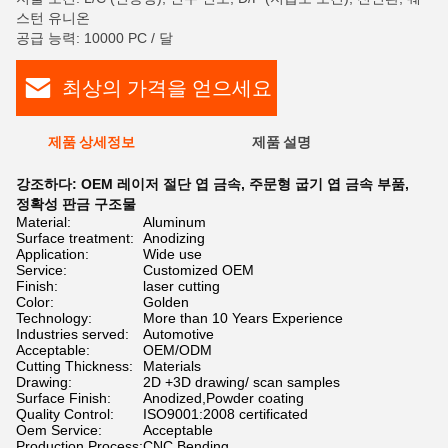
스턴 유니온
공급 능력: 10000 PC / 달
최상의 가격을 얻으세요
제품 상세정보
제품 설명
강조하다:
OEM 레이저 절단 엽 금속
,
주문형 굽기 엽 금속 부품
,
정확성 판금 구조물
Material:
Aluminum
Surface treatment:
Anodizing
Application:
Wide use
Service:
Customized OEM
Finish:
laser cutting
Color:
Golden
Technology:
More than 10 Years Experience
Industries served:
Automotive
Acceptable:
OEM/ODM
Cutting Thickness:
Materials
Drawing:
2D +3D drawing/ scan samples
Surface Finish:
Anodized,Powder coating
Quality Control:
ISO9001:2008 certificated
Oem Service:
Acceptable
Production Process:
CNC Bending