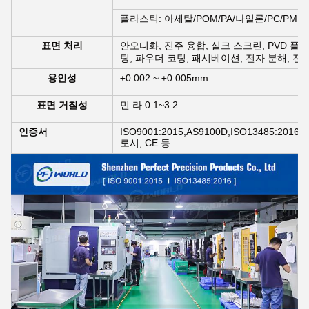
플라스틱: 아세탈/POM/PA/나일론/PC/PMMA/
표면 처리
안오디화, 진주 융합, 실크 스크린, PVD 플
팅, 파우더 코팅, 패시베이션, 전자 분해, 전
용인성
±0.002 ~ ±0.005mm
표면 거칠성
민 라 0.1~3.2
인증서
ISO9001:2015,AS9100D,ISO13485:2016IS
로시, CE 등