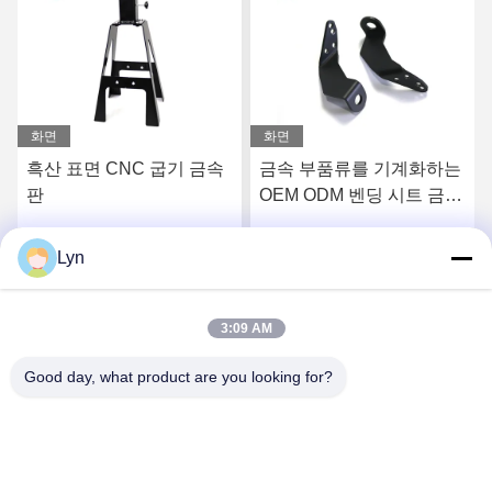
화면
화면
기 금속
금속 부품류를 기계화하는
티타늄 박판 금속 벤
OEM ODM 벤딩 시트 금속
비즈 분사 표면을 양극
부분 정밀 CNC
리했습니다
Lyn
 얻으세요
최상의 가격을 얻으세요
최상의 가격을 얻
3:09 AM
Good day, what product are you looking for?
Shenzhen Perfect Precision Product Co., Ltd.
lyn@7-swords.com