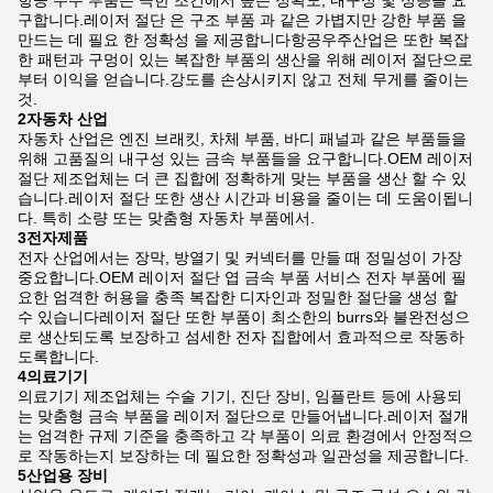
항공 우주 부품은 극한 조건에서 높은 정확도, 내구성 및 성능을 요
구합니다.레이저 절단 은 구조 부품 과 같은 가볍지만 강한 부품 을
만드는 데 필요 한 정확성 을 제공합니다항공우주산업은 또한 복잡
한 패턴과 구멍이 있는 복잡한 부품의 생산을 위해 레이저 절단으로
부터 이익을 얻습니다.강도를 손상시키지 않고 전체 무게를 줄이는
것.
2자동차 산업
자동차 산업은 엔진 브래킷, 차체 부품, 바디 패널과 같은 부품들을
위해 고품질의 내구성 있는 금속 부품들을 요구합니다.OEM 레이저
절단 제조업체는 더 큰 집합에 정확하게 맞는 부품을 생산 할 수 있
습니다.레이저 절단 또한 생산 시간과 비용을 줄이는 데 도움이됩니
다. 특히 소량 또는 맞춤형 자동차 부품에서.
3전자제품
전자 산업에서는 장막, 방열기 및 커넥터를 만들 때 정밀성이 가장
중요합니다.OEM 레이저 절단 엽 금속 부품 서비스 전자 부품에 필
요한 엄격한 허용을 충족 복잡한 디자인과 정밀한 절단을 생성 할
수 있습니다레이저 절단 또한 부품이 최소한의 burrs와 불완전성으
로 생산되도록 보장하고 섬세한 전자 집합에서 효과적으로 작동하
도록합니다.
4의료기기
의료기기 제조업체는 수술 기기, 진단 장비, 임플란트 등에 사용되
는 맞춤형 금속 부품을 레이저 절단으로 만들어냅니다.레이저 절개
는 엄격한 규제 기준을 충족하고 각 부품이 의료 환경에서 안정적으
로 작동하는지 보장하는 데 필요한 정확성과 일관성을 제공합니다.
5산업용 장비