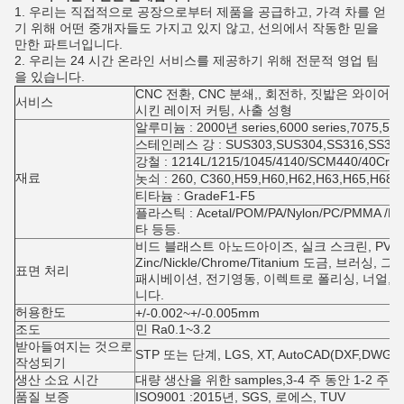
1. 우리는 직접적으로 공장으로부터 제품을 공급하고, 가격 차를 얻
기 위해 어떤 중개자들도 가지고 있지 않고, 선의에서 작동한 믿을
만한 파트너입니다.
2. 우리는 24 시간 온라인 서비스를 제공하기 위해 전문적 영업 팀
을 있습니다.
CNC 전환, CNC 분쇄,, 회전하, 짓밟은 와이어 
서비스
시킨 레이저 커팅, 사출 성형
알루미늄 : 2000년 series,6000 series,7075,5
스테인레스 강 : SUS303,SUS304,SS316,SS31
강철 : 1214L/1215/1045/4140/SCM440/40Cr
재료
놋쇠 : 260, C360,H59,H60,H62,H63,H65,H6
티타늄 : GradeF1-F5
플라스틱 : Acetal/POM/PA/Nylon/PC/PMMA /PV
타 등등.
비드 블래스트 아노드아이즈, 실크 스크린, PVD
Zinc/Nickle/Chrome/Titanium 도금, 브러싱,
표면 처리
패시베이션, 전기영동, 이렉트로 폴리싱, 너얼, 레
니다.
허용한도
+/-0.002~+/-0.005mm
조도
민 Ra0.1~3.2
받아들여지는 것으로
STP 또는 단계, LGS, XT, AutoCAD(DXF,DWG
작성되기
생산 소요 시간
대량 생산을 위한 samples,3-4 주 동안 1-2 주
품질 보증
ISO9001 :2015년, SGS, 로에스, TUV