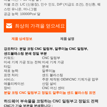
지불 조건: L/C (신용장), 인수 인도, D/P (지급도 조건), 전신환, 웨
스턴 유니온, 머니그램
공급 능력: 10000Pcs/ 달
최상의 가격을 얻으세요
제품 상세정보
제품 설명
평
강조하다:
분말 코팅 CNC 밀링부
,
알루미늄 CNC 밀링부
,
샌드블래스팅 분쇄 정밀 부분
키워드:
CNC 밀링부
미세 기계 가공 또는 전혀:
미세 기계 가공
타입:
분쇄
재료 능력:
알루미늄
표면 처리:
샌드 블라스팅
서비스:
주문 제작된 OEM\CNC 기계가공 업무
애플리케이션:
산업 설비
장비:
CNC 머신 센터
분말 코팅 CNC 밀링부고 정밀도 알루미늄 샌드 블라스팅 표면
하드웨어 부속물을 코팅하는 CNC 밀링부고 정밀도 전력
CNC가 기술 부분을 분쇄합니다 :