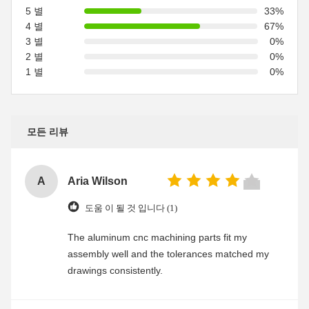
5 별
33%
4 별
67%
3 별
0%
2 별
0%
1 별
0%
모든 리뷰
A
Aria Wilson
도움 이 될 것 입니다 (1)
The aluminum cnc machining parts fit my
assembly well and the tolerances matched my
drawings consistently.