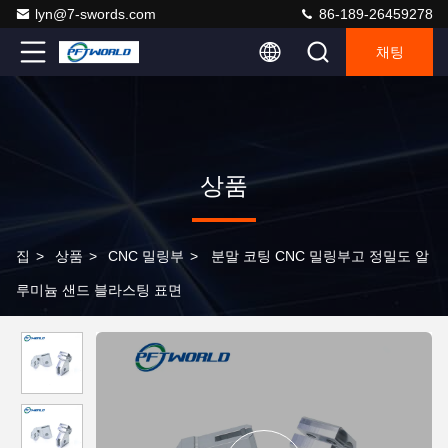
lyn@7-swords.com
86-189-26459278
채팅
상품
집
>
상품
>
CNC 밀링부
>
분말 코팅 CNC 밀링부고 정밀도 알
루미늄 샌드 블라스팅 표면