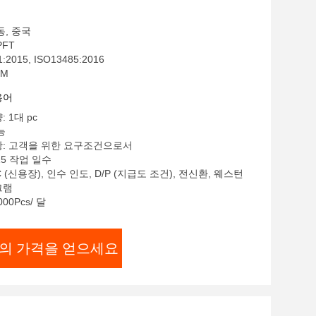
동, 중국
PFT
:2015, ISO13485:2016
EM
용어
 1대 pc
능
항: 고객을 위한 요구조건으로서
15 작업 일수
C (신용장), 인수 인도, D/P (지급도 조건), 전신환, 웨스턴
그램
00Pcs/ 달
의 가격을 얻으세요