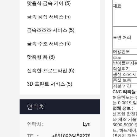
맞춤식 금속 기어
(5)
재료
금속 용접 서비스
(5)
금속조조조 서비스
(5)
표면 처리
금속 주조 서비스
(6)
허용한도
맞춤형 폼
(6)
조도
받아들여지는
작성되기
신속한 프로토타입
(6)
생산 소요 
품질 보증
3D 프린트 서비스
(5)
지불 기간
CNC
티타늄 
허용한도는 집
는 0.001
연락처
업체 정보 :
센즈헨 완전한
와 제조 기
연락처:
Lyn
3000-50
트, 하드웨어
15가지 경험으
TEL ::
+8618926459278