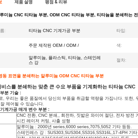
보
제품 설명
평점 & 리뷰
루미늄 CNC 티타늄 부분
,
ODM CNC 티타늄 부분
,
티타늄을 분쇄하는 전
름:
티타늄 CNC 기계가공 부분
타입:
주문 제작된 OEM / ODM /
색:
알루미늄, 플라스틱, 티타늄, 스테인레
절차:
스 강
동 표면을 분쇄하는 알루미늄 ODM CNC 티타늄 부분
비스를 분쇄하는 맞춘 큰 수요 부품을 기계화하는 티타늄 CNC
부분 기술 :
로, 우리는 좋은 품질에서 당신의 부품을 취급할 역량을 가집니다. 또한, 우리는
은 잘 제어될 수 있습니다.
기계가공 매개 변수 부분 :
CNC 전환, CNC 분쇄,, 회전하, 짓밟은 와이어 절단, 전자 방전 
시킨 레이저 커팅, 사출 성형
알루미늄 : 2000년 series,6000 series,7075,5052 기타 등등.
스테인레스 강 : SUS303,SUS304,SS316,SS316L,17-4PH 기타