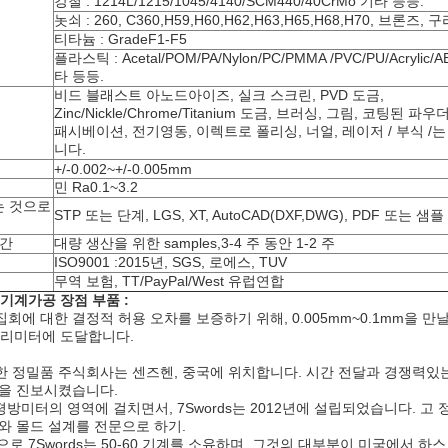
강철 : 1214L/1215/1045/4140/SCM440/40CrMo 기타 등등.
놋쇠 : 260, C360,H59,H60,H62,H63,H65,H68,H70, 브론즈, 
티타늄 : GradeF1-F5
플라스틱 : Acetal/POM/PA/Nylon/PC/PMMA /PVC/PU/Acrylic/
타 등등.
비드 블래스트 아노드아이즈, 실크 스크린, PVD 도금,
Zinc/Nickle/Chrome/Titanium 도금, 브러싱, 그림, 코팅된 파우더
패시베이션, 전기영동, 이렉트로 폴리싱, 너얼, 레이저 / 부식 /
니다.
+/-0.002~+/-0.005mm
민 Ra0.1~3.2
 것으로
STP 또는 단계, LGS, XT, AutoCAD(DXF,DWG), PDF 또는 샘플
시간
대량 생산을 위한 samples,3-4 주 동안 1-2 주
ISO9001 :2015년, SGS, 로에스, TUV
무역 보험, TT/PayPal/West 유럽연합
기계가공 장점 부품 :
회에 대한 결정적 허용 오차를 보증하기 위해, 0.005mm~0.1mm을 만
9 밀리미터에 도달합니다.
 정밀품 주식회사는 센즈헨, 중국에 위치합니다. 시간 전달과 경쟁력있는
술을 진보시켰습니다.
00 평방미터의 영역에 걸치면서, 7Swords는 2012년에 설립되었습니다. 고
와 몰드 설계를 전문으로 하기.
로 7Swords는 50-60 기계를 소유하며, 그것의 대부분이 미국에서 하스 VF-